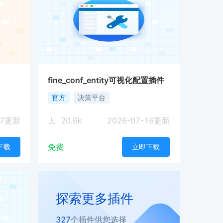
fine_conf_entity可视化配置插件
官方
决策平台
7
更新
20.6
k
2026-07-16
更新
免费
下载
立即下载
探索更多
插件
327
个
插件
供您选择