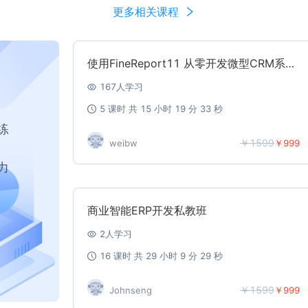
更多相关课程
使用FineReport11 从零开发微型CRM系统【添加微信购买，只需799】
167
人学习
5
课时 共
15
小时
19
分
33
秒
练
￥1599
weibw
￥999
力
商业智能ERP开发私教班
2
人学习
16
课时 共
29
小时
9
分
29
秒
￥1599
Johnseng
￥999