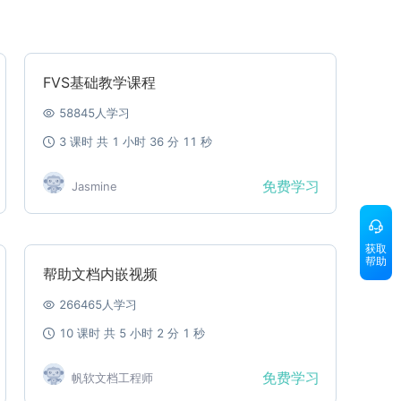
FVS基础教学课程
58845
人学习
3
课时 共
1
小时
36
分
11
秒
免费学习
Jasmine
获取
帮助
帮助文档内嵌视频
266465
人学习
10
课时 共
5
小时
2
分
1
秒
免费学习
帆软文档工程师