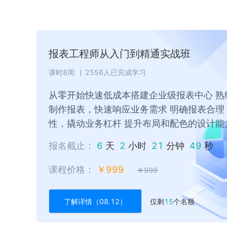
报表工程师从入门到精通实战班
课时8周
2556
人已完成学习
从零开始快速低成本搭建企业级报表中心 熟
制作报表，快速响应业务需求 明确报表合理
性，撬动业务杠杆 提升布局和配色的设计能
报名截止：
6
天
2
小时
21
分钟
48
秒
课程价格：
￥
999
￥
999
了解详情（08.12）
仅剩
15
个名额