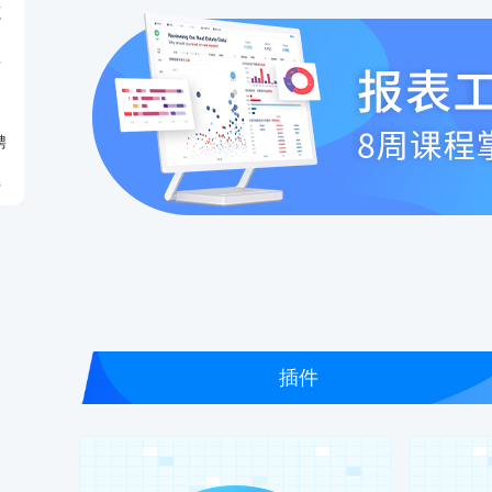
源
程
务
聘
持
插件